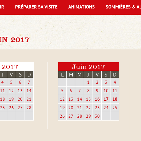
IR
PRÉPARER SA VISITE
ANIMATIONS
SOMMIÈRES & A
N 2017
 2017
Juin 2017
J
V
S
D
L
M
M
J
V
S
D
4
5
6
7
1
2
3
4
11
12
13
14
5
6
7
8
9
10
11
18
19
20
21
12
13
14
15
16
17
18
25
26
27
28
19
20
21
22
23
24
25
26
27
28
29
30