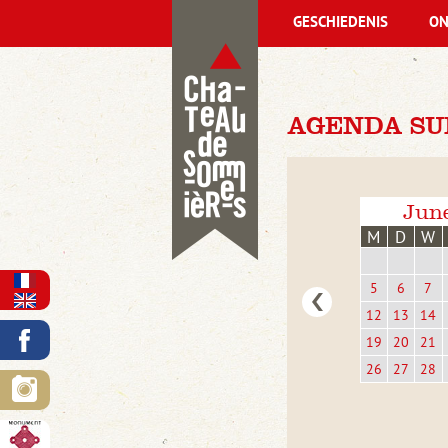
GESCHIEDENIS
ON
AGENDA SUN
Jun
M
D
W
5
6
7
12
13
14
19
20
21
26
27
28