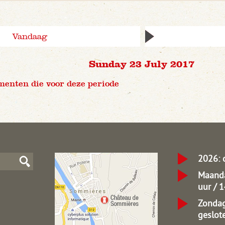
Vandaag
Sunday 23 July 2017
menten die voor deze periode
2026: 
Maanda
uur / 
Zondag
geslot