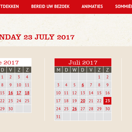
TDEKKEN
BEREID UW BEZOEK
ANIMATIES
SOMMIÈ
DAY 23 JULY 2017
e 2017
Juli 2017
D
V
Z
Z
M
D
W
D
V
Z
Z
1
2
3
4
1
2
8
9
10
11
3
4
5
6
7
8
9
15
16
17
18
10
11
12
13
14
15
16
22
23
24
25
17
18
19
20
21
22
23
29
30
24
25
26
27
28
29
30
31