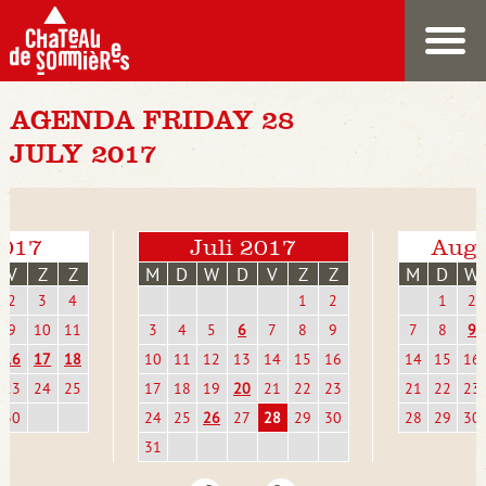
AGENDA FRIDAY 28
JULY 2017
2017
Juli 2017
Augu
V
Z
Z
M
D
W
D
V
Z
Z
M
D
W
2
3
4
1
2
1
2
9
10
11
3
4
5
6
7
8
9
7
8
9
16
17
18
10
11
12
13
14
15
16
14
15
16
23
24
25
17
18
19
20
21
22
23
21
22
23
30
24
25
26
27
28
29
30
28
29
30
31