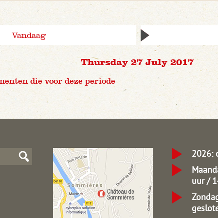
Vandaag
Thursday 27 July 2017
menten die voor deze periode
2026: 
Maanda
uur / 
Zondag
geslot