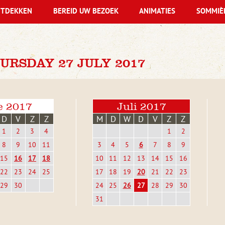
TDEKKEN
BEREID UW BEZOEK
ANIMATIES
SOMMIÈ
RSDAY 27 JULY 2017
e 2017
Juli 2017
D
V
Z
Z
M
D
W
D
V
Z
Z
1
2
3
4
1
2
8
9
10
11
3
4
5
6
7
8
9
15
16
17
18
10
11
12
13
14
15
16
22
23
24
25
17
18
19
20
21
22
23
29
30
24
25
26
27
28
29
30
31