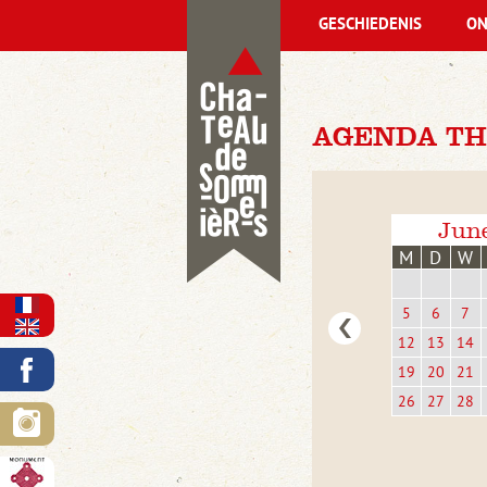
GESCHIEDENIS
ON
AGENDA THU
Jun
M
D
W
5
6
7
12
13
14
19
20
21
26
27
28