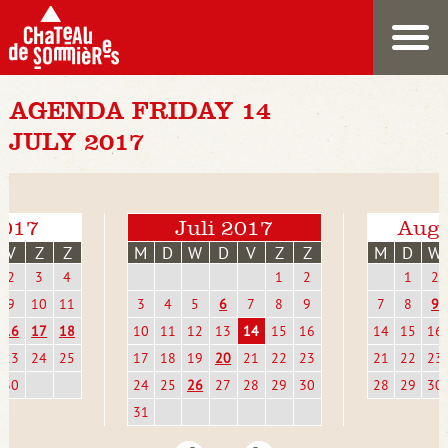
AGENDA FRIDAY 14
JULY 2017
2017
Juli 2017
Augu
V
Z
Z
M
D
W
D
V
Z
Z
M
D
W
2
3
4
1
2
1
2
9
10
11
3
4
5
6
7
8
9
7
8
9
16
17
18
10
11
12
13
14
15
16
14
15
16
23
24
25
17
18
19
20
21
22
23
21
22
23
30
24
25
26
27
28
29
30
28
29
30
31