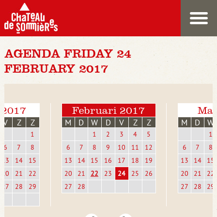
AGENDA FRIDAY 24
FEBRUARY 2017
 2017
Februari 2017
Mar
V
Z
Z
M
D
W
D
V
Z
Z
M
D
W
1
1
2
3
4
5
1
6
7
8
6
7
8
9
10
11
12
6
7
8
13
14
15
13
14
15
16
17
18
19
13
14
15
20
21
22
20
21
22
23
24
25
26
20
21
22
27
28
29
27
28
27
28
29