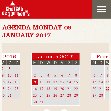
AGENDA MONDAY 09
JANUARY 2017
r 2016
Januari 2017
Febru
V
Z
Z
M
D
W
D
V
Z
Z
M
D
W
2
3
4
1
1
9
10
11
2
3
4
5
6
7
8
6
7
8
16
17
18
9
10
11
12
13
14
15
13
14
15
23
24
25
16
17
18
19
20
21
22
20
21
22
30
31
23
24
25
26
27
28
29
27
28
30
31