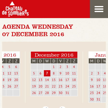
AGENDA WEDNESDAY
07 DECEMBER 2016
r 2016
December 2016
Janu
V
Z
Z
M
D
W
D
V
Z
Z
M
D
W
4
5
6
1
2
3
4
11
12
13
5
6
7
8
9
10
11
2
3
4
18
19
20
12
13
14
15
16
17
18
9
10
11
25
26
27
19
20
21
22
23
24
25
16
17
18
26
27
28
29
30
31
23
24
25
30
31