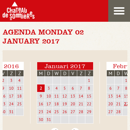
AGENDA MONDAY 02
JANUARY 2017
r 2016
Januari 2017
Febru
V
Z
Z
M
D
W
D
V
Z
Z
M
D
W
2
3
4
1
1
9
10
11
2
3
4
5
6
7
8
6
7
8
16
17
18
9
10
11
12
13
14
15
13
14
15
23
24
25
16
17
18
19
20
21
22
20
21
22
30
31
23
24
25
26
27
28
29
27
28
30
31