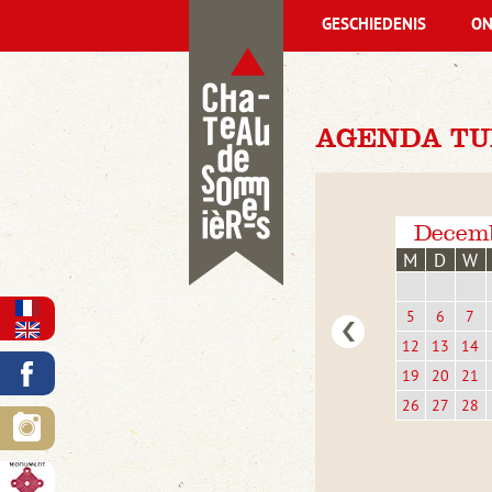
GESCHIEDENIS
ON
AGENDA TU
Decem
M
D
W
5
6
7
12
13
14
19
20
21
26
27
28