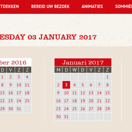
TDEKKEN
BEREID UW BEZOEK
ANIMATIES
SOMMIÈ
ESDAY 03 JANUARY 2017
ber 2016
Januari 2017
D
V
Z
Z
M
D
W
D
V
Z
Z
1
2
3
4
1
8
9
10
11
2
3
4
5
6
7
8
15
16
17
18
9
10
11
12
13
14
15
22
23
24
25
16
17
18
19
20
21
22
29
30
31
23
24
25
26
27
28
29
30
31