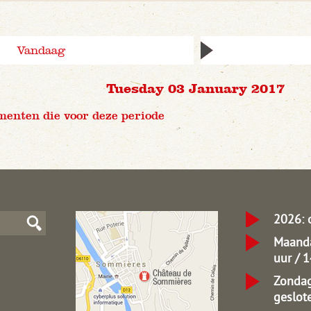
Vandaag
Tuesday 03 January 2017
menten die voor deze periode
2026: 
Maanda
uur / 
Zondag
geslot