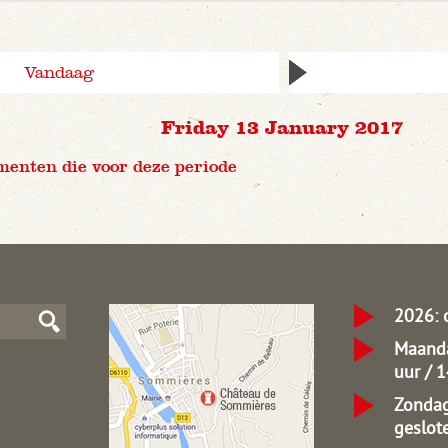
Vandaag
Friday 13 January 2017
menten die voor deze periode
2026: 
Maanda
uur / 
Zondag
geslot