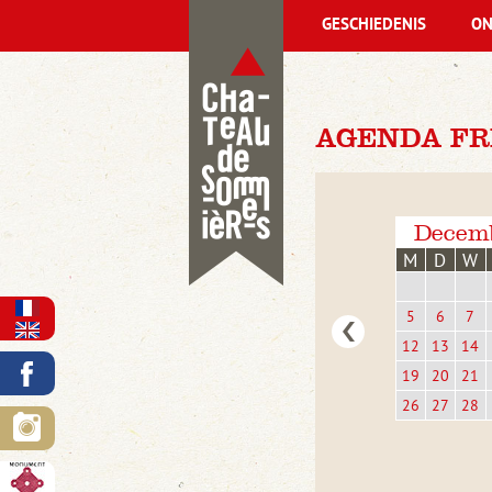
GESCHIEDENIS
ON
AGENDA FRI
Decem
M
D
W
5
6
7
12
13
14
19
20
21
26
27
28