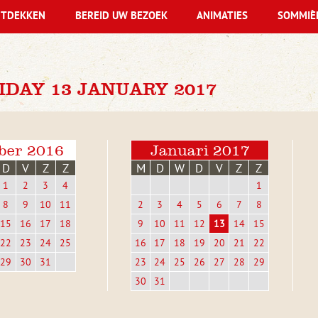
TDEKKEN
BEREID UW BEZOEK
ANIMATIES
SOMMIÈ
DAY 13 JANUARY 2017
ber 2016
Januari 2017
D
V
Z
Z
M
D
W
D
V
Z
Z
1
2
3
4
1
8
9
10
11
2
3
4
5
6
7
8
15
16
17
18
9
10
11
12
13
14
15
22
23
24
25
16
17
18
19
20
21
22
29
30
31
23
24
25
26
27
28
29
30
31