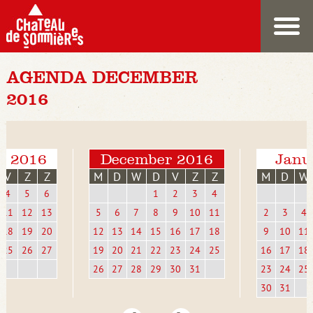
AGENDA DECEMBER
2016
r 2016
December 2016
Janu
V
Z
Z
M
D
W
D
V
Z
Z
M
D
W
4
5
6
1
2
3
4
11
12
13
5
6
7
8
9
10
11
2
3
4
18
19
20
12
13
14
15
16
17
18
9
10
11
25
26
27
19
20
21
22
23
24
25
16
17
18
26
27
28
29
30
31
23
24
25
30
31