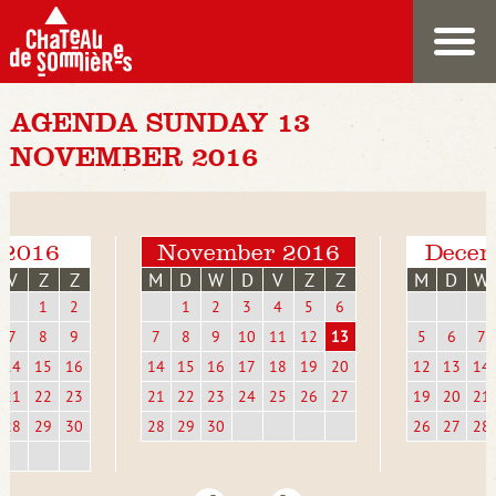
AGENDA SUNDAY 13
NOVEMBER 2016
 2016
November 2016
Decem
V
Z
Z
M
D
W
D
V
Z
Z
M
D
W
1
2
1
2
3
4
5
6
7
8
9
7
8
9
10
11
12
13
5
6
7
14
15
16
14
15
16
17
18
19
20
12
13
14
21
22
23
21
22
23
24
25
26
27
19
20
21
28
29
30
28
29
30
26
27
28