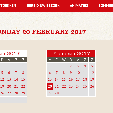
TDEKKEN
BEREID UW BEZOEK
ANIMATIES
SOMMIÈ
NDAY 20 FEBRUARY 2017
ri 2017
Februari 2017
D
V
Z
Z
M
D
W
D
V
Z
Z
1
1
2
3
4
5
5
6
7
8
6
7
8
9
10
11
12
12
13
14
15
13
14
15
16
17
18
19
19
20
21
22
20
21
22
23
24
25
26
26
27
28
29
27
28