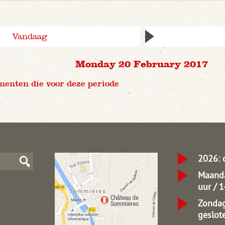
Vandaag
Monday 20 February 2017
menten die voor deze periode
2026: 
Maanda
uur / 
Zondag
geslot