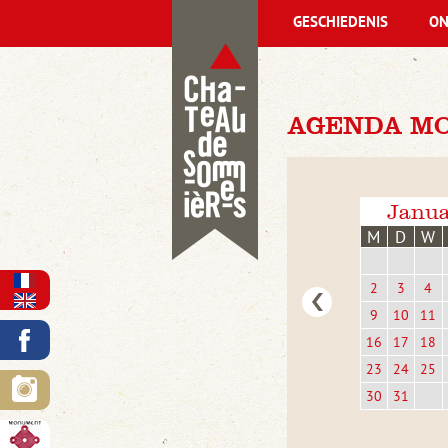
GESCHIEDENIS
ON
AGENDA MO
Janua
M
D
W
2
3
4
9
10
11
16
17
18
23
24
25
30
31