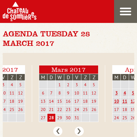
AGENDA TUESDAY 28
MARCH 2017
i 2017
Mars 2017
Apr
V
Z
Z
M
D
W
D
V
Z
Z
M
D
W
3
4
5
1
2
3
4
5
10
11
12
6
7
8
9
10
11
12
3
4
5
17
18
19
13
14
15
16
17
18
19
10
11
12
24
25
26
20
21
22
23
24
25
26
17
18
19
27
28
29
30
31
24
25
26