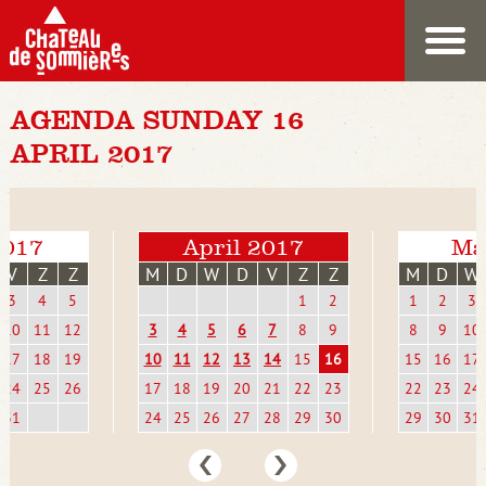
AGENDA SUNDAY 16
APRIL 2017
2017
April 2017
Ma
V
Z
Z
M
D
W
D
V
Z
Z
M
D
W
3
4
5
1
2
1
2
3
10
11
12
3
4
5
6
7
8
9
8
9
10
17
18
19
10
11
12
13
14
15
16
15
16
17
24
25
26
17
18
19
20
21
22
23
22
23
24
31
24
25
26
27
28
29
30
29
30
31