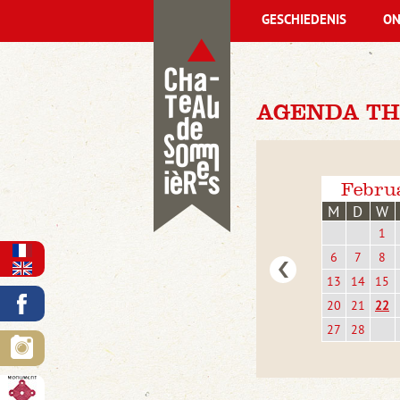
GESCHIEDENIS
ON
AGENDA TH
Febru
M
D
W
1
6
7
8
13
14
15
20
21
22
27
28