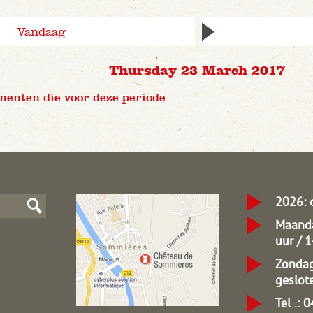
Vandaag
Thursday 23 March 2017
menten die voor deze periode
2026: 
Maanda
uur / 
Zondag
geslot
Tel .: 