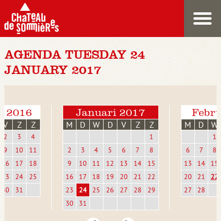
AGENDA TUESDAY 24
JANUARY 2017
r 2016
Januari 2017
Febru
V
Z
Z
M
D
W
D
V
Z
Z
M
D
W
2
3
4
1
1
9
10
11
2
3
4
5
6
7
8
6
7
8
16
17
18
9
10
11
12
13
14
15
13
14
15
23
24
25
16
17
18
19
20
21
22
20
21
22
30
31
23
24
25
26
27
28
29
27
28
30
31