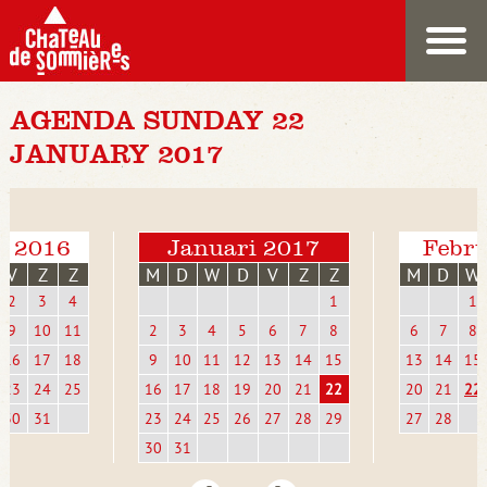
AGENDA SUNDAY 22
JANUARY 2017
r 2016
Januari 2017
Febru
V
Z
Z
M
D
W
D
V
Z
Z
M
D
W
2
3
4
1
1
9
10
11
2
3
4
5
6
7
8
6
7
8
16
17
18
9
10
11
12
13
14
15
13
14
15
23
24
25
16
17
18
19
20
21
22
20
21
22
30
31
23
24
25
26
27
28
29
27
28
30
31