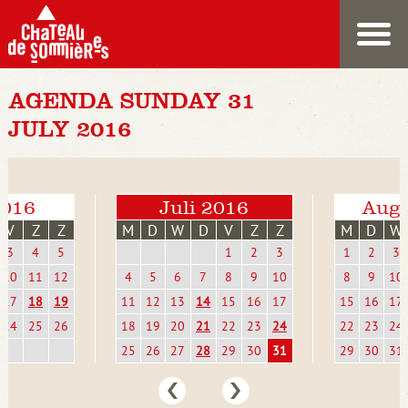
AGENDA SUNDAY 31
JULY 2016
2016
Juli 2016
Augu
V
Z
Z
M
D
W
D
V
Z
Z
M
D
W
3
4
5
1
2
3
1
2
3
10
11
12
4
5
6
7
8
9
10
8
9
10
17
18
19
11
12
13
14
15
16
17
15
16
17
24
25
26
18
19
20
21
22
23
24
22
23
24
25
26
27
28
29
30
31
29
30
31