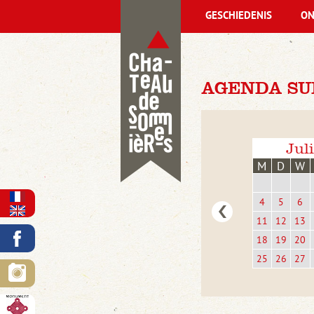
GESCHIEDENIS
ON
AGENDA SU
Jul
M
D
W
4
5
6
11
12
13
18
19
20
25
26
27