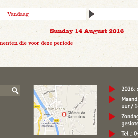
Vandaag
Sunday 14 August 2016
menten die voor deze periode
2026: 
Maanda
uur / 
Zondag
geslot
Tel .: 