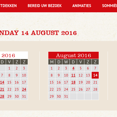
TDEKKEN
BEREID UW BEZOEK
ANIMATIES
SOMMIÈ
NDAY 14 AUGUST 2016
i 2016
August 2016
D
V
Z
Z
M
D
W
D
V
Z
Z
1
2
3
1
2
3
4
5
6
7
7
8
9
10
8
9
10
11
12
13
14
14
15
16
17
15
16
17
18
19
20
21
21
22
23
24
22
23
24
25
26
27
28
28
29
30
31
29
30
31