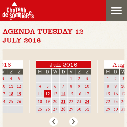
AGENDA TUESDAY 12
JULY 2016
2016
Juli 2016
Augu
V
Z
Z
M
D
W
D
V
Z
Z
M
D
W
3
4
5
1
2
3
1
2
3
10
11
12
4
5
6
7
8
9
10
8
9
10
17
18
19
11
12
13
14
15
16
17
15
16
17
24
25
26
18
19
20
21
22
23
24
22
23
24
25
26
27
28
29
30
31
29
30
31