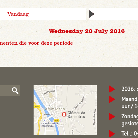
Vandaag
Wednesday 20 July 2016
menten die voor deze periode
2026: 
Maanda
uur / 
Zondag
geslot
Tel .: 