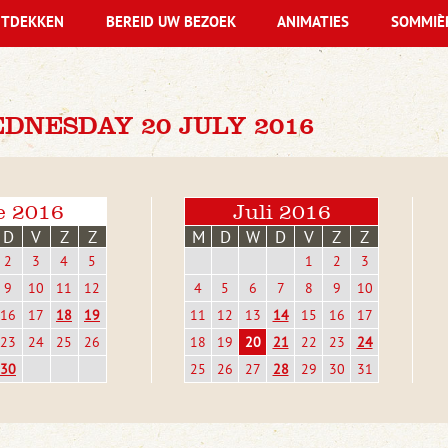
TDEKKEN
BEREID UW BEZOEK
ANIMATIES
SOMMIÈ
DNESDAY 20 JULY 2016
e 2016
Juli 2016
D
V
Z
Z
M
D
W
D
V
Z
Z
2
3
4
5
1
2
3
9
10
11
12
4
5
6
7
8
9
10
16
17
18
19
11
12
13
14
15
16
17
23
24
25
26
18
19
20
21
22
23
24
30
25
26
27
28
29
30
31