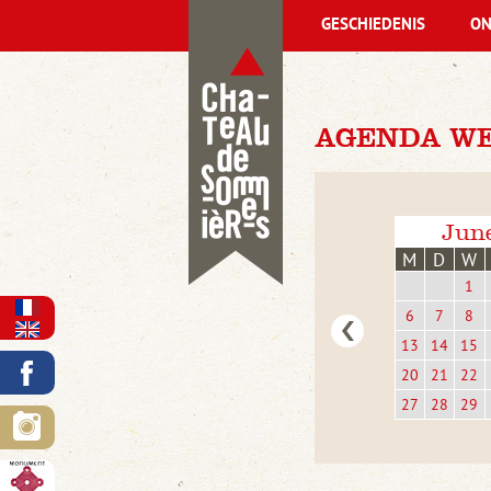
GESCHIEDENIS
ON
AGENDA WE
Jun
M
D
W
1
6
7
8
13
14
15
20
21
22
27
28
29