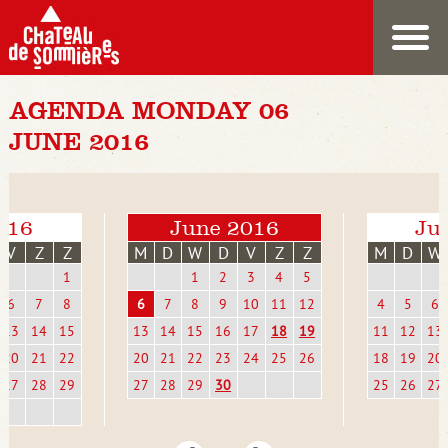
AGENDA MONDAY 06
JUNE 2016
016
June 2016
Jul
V
Z
Z
M
D
W
D
V
Z
Z
M
D
W
1
1
2
3
4
5
6
7
8
6
7
8
9
10
11
12
4
5
6
13
14
15
13
14
15
16
17
18
19
11
12
13
20
21
22
20
21
22
23
24
25
26
18
19
20
27
28
29
27
28
29
30
25
26
27