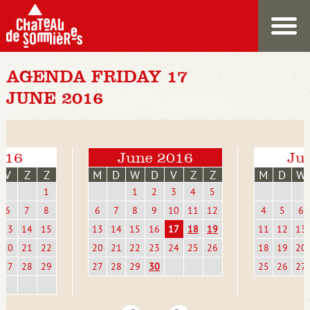
AGENDA FRIDAY 17
JUNE 2016
016
June 2016
Jul
V
Z
Z
M
D
W
D
V
Z
Z
M
D
W
1
1
2
3
4
5
6
7
8
6
7
8
9
10
11
12
4
5
6
13
14
15
13
14
15
16
17
18
19
11
12
13
20
21
22
20
21
22
23
24
25
26
18
19
20
27
28
29
27
28
29
30
25
26
27