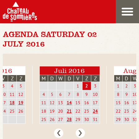
AGENDA SATURDAY 02
JULY 2016
2016
Juli 2016
Augu
V
Z
Z
M
D
W
D
V
Z
Z
M
D
W
3
4
5
1
2
3
1
2
3
10
11
12
4
5
6
7
8
9
10
8
9
10
17
18
19
11
12
13
14
15
16
17
15
16
17
24
25
26
18
19
20
21
22
23
24
22
23
24
25
26
27
28
29
30
31
29
30
31