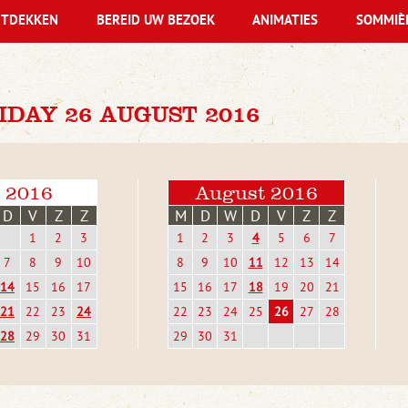
TDEKKEN
BEREID UW BEZOEK
ANIMATIES
SOMMIÈ
DAY 26 AUGUST 2016
i 2016
August 2016
D
V
Z
Z
M
D
W
D
V
Z
Z
1
2
3
1
2
3
4
5
6
7
7
8
9
10
8
9
10
11
12
13
14
14
15
16
17
15
16
17
18
19
20
21
21
22
23
24
22
23
24
25
26
27
28
28
29
30
31
29
30
31