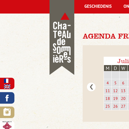
GESCHIEDENIS
ON
AGENDA FRI
Jul
M
D
W
4
5
6
11
12
13
18
19
20
25
26
27