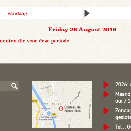
Vandaag
Friday 26 August 2016
menten die voor deze periode
2026: 
Maanda
uur / 
Zondag
geslot
Tel .: 