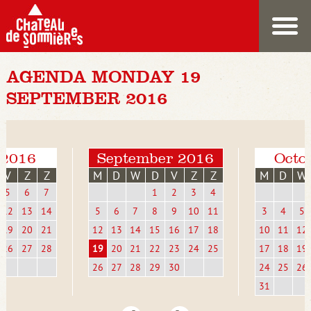
AGENDA MONDAY 19
SEPTEMBER 2016
 2016
September 2016
Octo
V
Z
Z
M
D
W
D
V
Z
Z
M
D
W
5
6
7
1
2
3
4
12
13
14
5
6
7
8
9
10
11
3
4
5
19
20
21
12
13
14
15
16
17
18
10
11
12
26
27
28
19
20
21
22
23
24
25
17
18
19
26
27
28
29
30
24
25
26
31