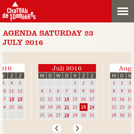
AGENDA SATURDAY 23
JULY 2016
2016
Juli 2016
Augu
V
Z
Z
M
D
W
D
V
Z
Z
M
D
W
3
4
5
1
2
3
1
2
3
10
11
12
4
5
6
7
8
9
10
8
9
10
17
18
19
11
12
13
14
15
16
17
15
16
17
24
25
26
18
19
20
21
22
23
24
22
23
24
25
26
27
28
29
30
31
29
30
31