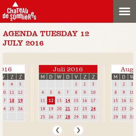
AGENDA TUESDAY 12
JULY 2016
2016
Juli 2016
Augu
V
Z
Z
M
D
W
D
V
Z
Z
M
D
W
3
4
5
1
2
3
1
2
3
10
11
12
4
5
6
7
8
9
10
8
9
10
17
18
19
11
12
13
14
15
16
17
15
16
17
24
25
26
18
19
20
21
22
23
24
22
23
24
25
26
27
28
29
30
31
29
30
31