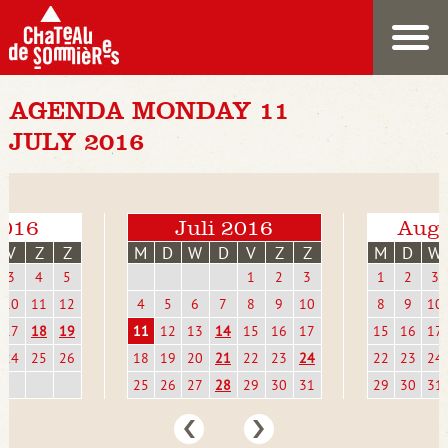
AGENDA MONDAY 11
JULY 2016
2016
Juli 2016
Augu
V
Z
Z
M
D
W
D
V
Z
Z
M
D
W
3
4
5
1
2
3
1
2
3
10
11
12
4
5
6
7
8
9
10
8
9
10
17
18
19
11
12
13
14
15
16
17
15
16
17
24
25
26
18
19
20
21
22
23
24
22
23
24
25
26
27
28
29
30
31
29
30
31