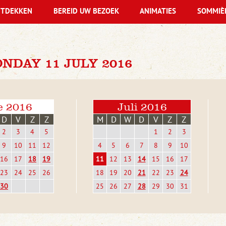
TDEKKEN
BEREID UW BEZOEK
ANIMATIES
SOMMIÈ
NDAY 11 JULY 2016
e 2016
Juli 2016
D
V
Z
Z
M
D
W
D
V
Z
Z
2
3
4
5
1
2
3
9
10
11
12
4
5
6
7
8
9
10
16
17
18
19
11
12
13
14
15
16
17
23
24
25
26
18
19
20
21
22
23
24
30
25
26
27
28
29
30
31