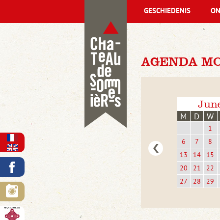
GESCHIEDENIS
ON
AGENDA MO
Jun
M
D
W
1
6
7
8
13
14
15
20
21
22
27
28
29