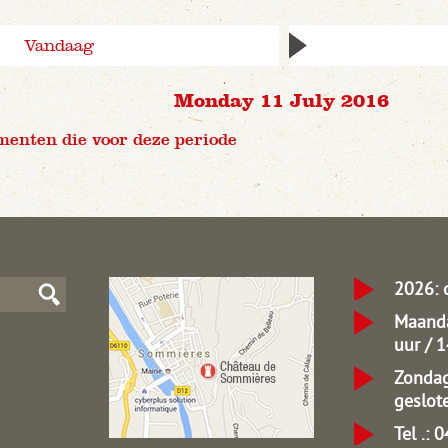
Vandaag
Monday 11 July 2016
menten die voor deze periode
2026: 
Maanda
uur / 
Zondag
geslot
Tel .: 