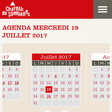
AGENDA MERCREDI 19
JUILLET 2017
2017
Juillet 2017
Aoû
V
S
D
L
M
M
J
V
S
D
L
M
M
2
3
4
1
2
1
2
9
10
11
3
4
5
6
7
8
9
7
8
9
16
17
18
10
11
12
13
14
15
16
14
15
16
23
24
25
17
18
19
20
21
22
23
21
22
23
30
24
25
26
27
28
29
30
28
29
30
31