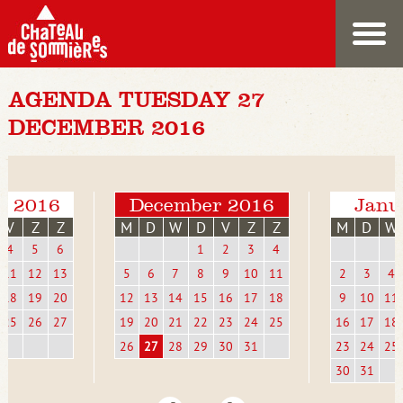
AGENDA TUESDAY 27
DECEMBER 2016
r 2016
December 2016
Janu
V
Z
Z
M
D
W
D
V
Z
Z
M
D
W
4
5
6
1
2
3
4
11
12
13
5
6
7
8
9
10
11
2
3
4
18
19
20
12
13
14
15
16
17
18
9
10
11
25
26
27
19
20
21
22
23
24
25
16
17
18
26
27
28
29
30
31
23
24
25
30
31