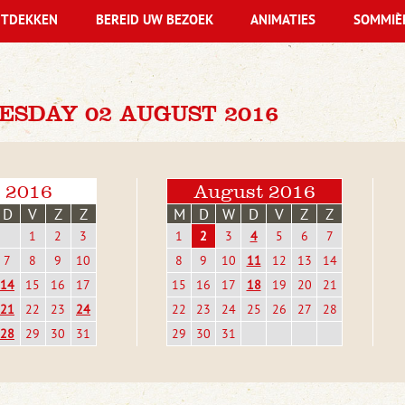
TDEKKEN
BEREID UW BEZOEK
ANIMATIES
SOMMIÈ
ESDAY 02 AUGUST 2016
i 2016
August 2016
D
V
Z
Z
M
D
W
D
V
Z
Z
1
2
3
1
2
3
4
5
6
7
7
8
9
10
8
9
10
11
12
13
14
14
15
16
17
15
16
17
18
19
20
21
21
22
23
24
22
23
24
25
26
27
28
28
29
30
31
29
30
31