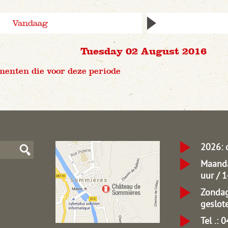
Vandaag
Tuesday 02 August 2016
menten die voor deze periode
2026: 
Maanda
uur / 
Zondag
geslot
Tel .: 