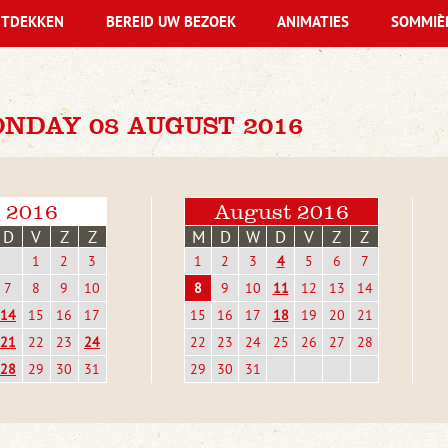
TDEKKEN
BEREID UW BEZOEK
ANIMATIES
SOMMIÈ
NDAY 08 AUGUST 2016
i 2016
August 2016
D
V
Z
Z
M
D
W
D
V
Z
Z
1
2
3
1
2
3
4
5
6
7
7
8
9
10
8
9
10
11
12
13
14
14
15
16
17
15
16
17
18
19
20
21
21
22
23
24
22
23
24
25
26
27
28
28
29
30
31
29
30
31