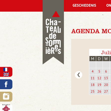
GESCHIEDENIS
ON
AGENDA MO
Jul
M
D
W
4
5
6
11
12
13
18
19
20
25
26
27