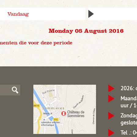
Vandaag
Monday 08 August 2016
menten die voor deze periode
2026: 
Maanda
uur / 
Zondag
geslot
Tel .: 