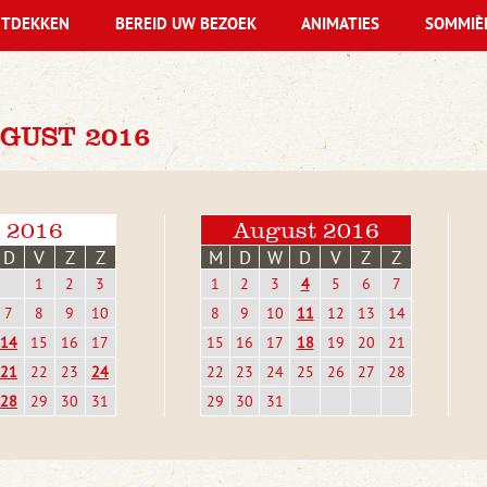
TDEKKEN
BEREID UW BEZOEK
ANIMATIES
SOMMIÈ
GUST 2016
i 2016
August 2016
D
V
Z
Z
M
D
W
D
V
Z
Z
1
2
3
1
2
3
4
5
6
7
7
8
9
10
8
9
10
11
12
13
14
14
15
16
17
15
16
17
18
19
20
21
21
22
23
24
22
23
24
25
26
27
28
28
29
30
31
29
30
31