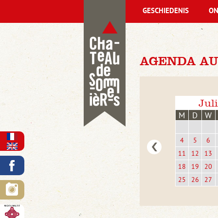
GESCHIEDENIS
ON
AGENDA AU
Jul
M
D
W
4
5
6
11
12
13
18
19
20
25
26
27