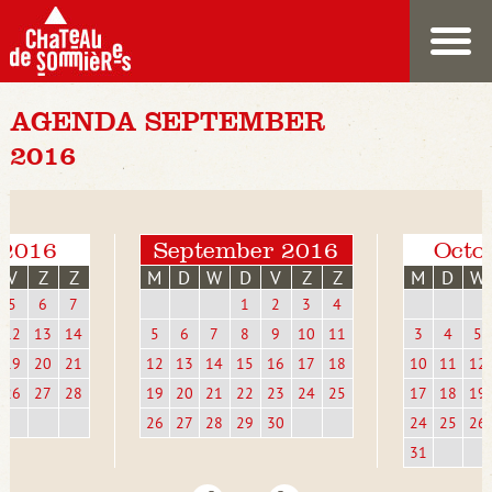
AGENDA SEPTEMBER
2016
 2016
September 2016
Octo
V
Z
Z
M
D
W
D
V
Z
Z
M
D
W
5
6
7
1
2
3
4
12
13
14
5
6
7
8
9
10
11
3
4
5
19
20
21
12
13
14
15
16
17
18
10
11
12
26
27
28
19
20
21
22
23
24
25
17
18
19
26
27
28
29
30
24
25
26
31