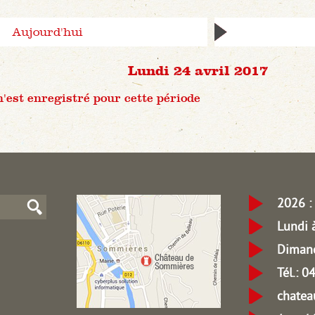
Aujourd'hui
Lundi 24 avril 2017
est enregistré pour cette période
2026 : 
Lundi 
Dimanc
Tél.: 
chate