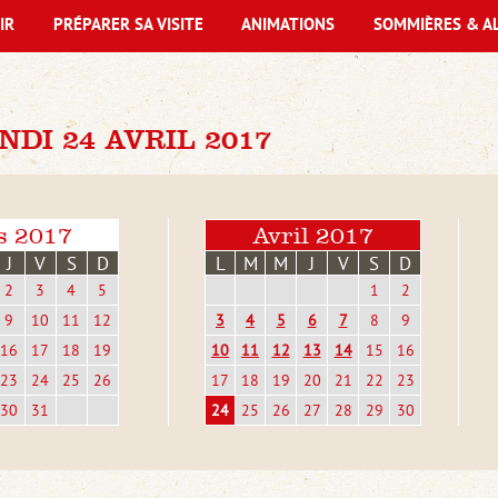
IR
PRÉPARER SA VISITE
ANIMATIONS
SOMMIÈRES & A
DI 24 AVRIL 2017
s 2017
Avril 2017
J
V
S
D
L
M
M
J
V
S
D
2
3
4
5
1
2
9
10
11
12
3
4
5
6
7
8
9
16
17
18
19
10
11
12
13
14
15
16
23
24
25
26
17
18
19
20
21
22
23
30
31
24
25
26
27
28
29
30