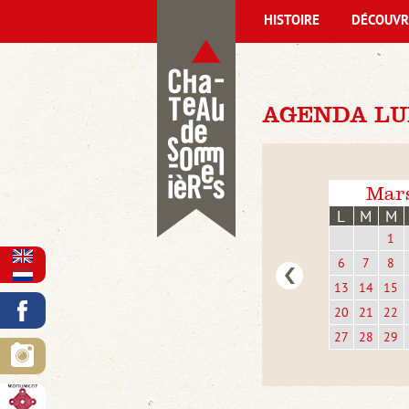
HISTOIRE
DÉCOUVR
AGENDA LUN
Mar
L
M
M
1
6
7
8
13
14
15
20
21
22
27
28
29