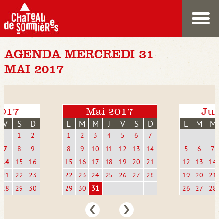
AGENDA MERCREDI 31
MAI 2017
2017
Mai 2017
Jui
V
S
D
L
M
M
J
V
S
D
L
M
M
1
2
1
2
3
4
5
6
7
7
8
9
8
9
10
11
12
13
14
5
6
7
14
15
16
15
16
17
18
19
20
21
12
13
14
21
22
23
22
23
24
25
26
27
28
19
20
21
28
29
30
29
30
31
26
27
28