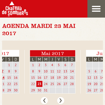
AGENDA MARDI 23 MAI
2017
2017
Mai 2017
Jui
V
S
D
L
M
M
J
V
S
D
L
M
M
1
2
1
2
3
4
5
6
7
7
8
9
8
9
10
11
12
13
14
5
6
7
14
15
16
15
16
17
18
19
20
21
12
13
14
21
22
23
22
23
24
25
26
27
28
19
20
21
28
29
30
29
30
31
26
27
28