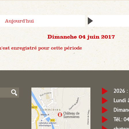
Aujourd'hui
Dimanche 04 juin 2017
est enregistré pour cette période
2026 : 
Lundi 
Dimanc
Tél.: 
chate