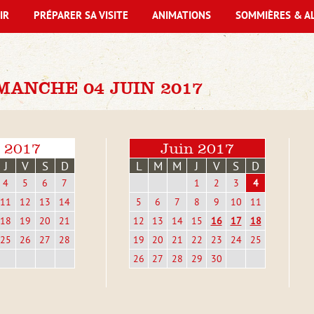
IR
PRÉPARER SA VISITE
ANIMATIONS
SOMMIÈRES & A
ANCHE 04 JUIN 2017
 2017
Juin 2017
J
V
S
D
L
M
M
J
V
S
D
4
5
6
7
1
2
3
4
11
12
13
14
5
6
7
8
9
10
11
18
19
20
21
12
13
14
15
16
17
18
25
26
27
28
19
20
21
22
23
24
25
26
27
28
29
30