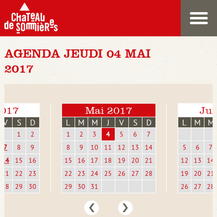
AGENDA JEUDI 04 MAI
2017
2017
Mai 2017
Jui
V
S
D
L
M
M
J
V
S
D
L
M
M
1
2
1
2
3
4
5
6
7
7
8
9
8
9
10
11
12
13
14
5
6
7
14
15
16
15
16
17
18
19
20
21
12
13
14
21
22
23
22
23
24
25
26
27
28
19
20
21
28
29
30
29
30
31
26
27
28