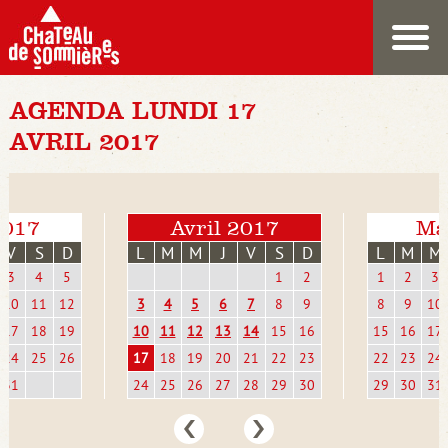
AGENDA LUNDI 17
AVRIL 2017
2017
Avril 2017
Ma
V
S
D
L
M
M
J
V
S
D
L
M
M
3
4
5
1
2
1
2
3
10
11
12
3
4
5
6
7
8
9
8
9
10
17
18
19
10
11
12
13
14
15
16
15
16
17
24
25
26
17
18
19
20
21
22
23
22
23
24
31
24
25
26
27
28
29
30
29
30
31