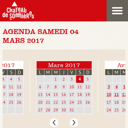
AGENDA SAMEDI 04
MARS 2017
 2017
Mars 2017
Avr
V
S
D
L
M
M
J
V
S
D
L
M
M
3
4
5
1
2
3
4
5
10
11
12
6
7
8
9
10
11
12
3
4
5
17
18
19
13
14
15
16
17
18
19
10
11
12
24
25
26
20
21
22
23
24
25
26
17
18
19
27
28
29
30
31
24
25
26