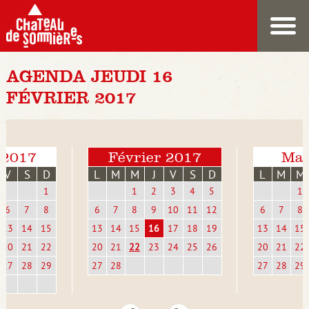
AGENDA JEUDI 16
FÉVRIER 2017
 2017
Février 2017
Mar
V
S
D
L
M
M
J
V
S
D
L
M
M
1
1
2
3
4
5
1
6
7
8
6
7
8
9
10
11
12
6
7
8
13
14
15
13
14
15
16
17
18
19
13
14
15
20
21
22
20
21
22
23
24
25
26
20
21
22
27
28
29
27
28
27
28
29