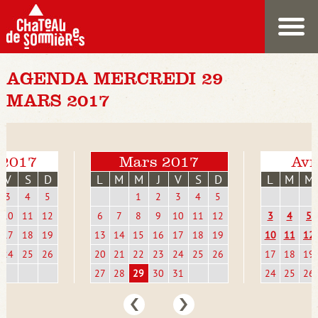
AGENDA MERCREDI 29
MARS 2017
 2017
Mars 2017
Avr
V
S
D
L
M
M
J
V
S
D
L
M
M
3
4
5
1
2
3
4
5
10
11
12
6
7
8
9
10
11
12
3
4
5
17
18
19
13
14
15
16
17
18
19
10
11
12
24
25
26
20
21
22
23
24
25
26
17
18
19
27
28
29
30
31
24
25
26