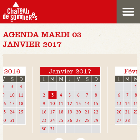
AGENDA MARDI 03
JANVIER 2017
e 2016
Janvier 2017
Févr
V
S
D
L
M
M
J
V
S
D
L
M
M
2
3
4
1
1
9
10
11
2
3
4
5
6
7
8
6
7
8
16
17
18
9
10
11
12
13
14
15
13
14
15
23
24
25
16
17
18
19
20
21
22
20
21
22
30
31
23
24
25
26
27
28
29
27
28
30
31