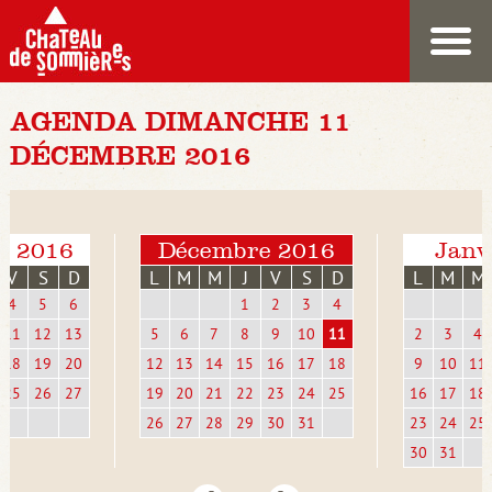
AGENDA DIMANCHE 11
DÉCEMBRE 2016
e 2016
Décembre 2016
Janv
V
S
D
L
M
M
J
V
S
D
L
M
M
4
5
6
1
2
3
4
11
12
13
5
6
7
8
9
10
11
2
3
4
18
19
20
12
13
14
15
16
17
18
9
10
11
25
26
27
19
20
21
22
23
24
25
16
17
18
26
27
28
29
30
31
23
24
25
30
31