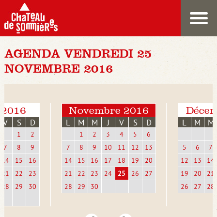
AGENDA VENDREDI 25
NOVEMBRE 2016
 2016
Novembre 2016
Décem
V
S
D
L
M
M
J
V
S
D
L
M
M
1
2
1
2
3
4
5
6
7
8
9
7
8
9
10
11
12
13
5
6
7
14
15
16
14
15
16
17
18
19
20
12
13
14
21
22
23
21
22
23
24
25
26
27
19
20
21
28
29
30
28
29
30
26
27
28